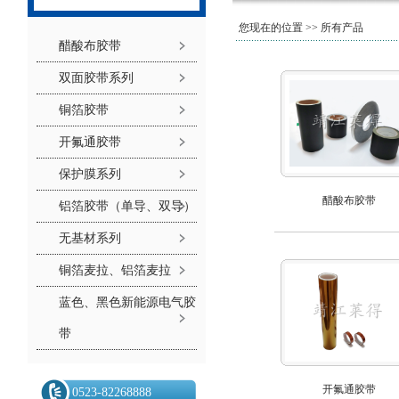
您现在的位置 >>
所有产品
醋酸布胶带
双面胶带系列
铜箔胶带
开氟通胶带
保护膜系列
醋酸布胶带
铝箔胶带（单导、双导）
无基材系列
铜箔麦拉、铝箔麦拉
蓝色、黑色新能源电气胶
带
开氟通胶带
0523-82268888